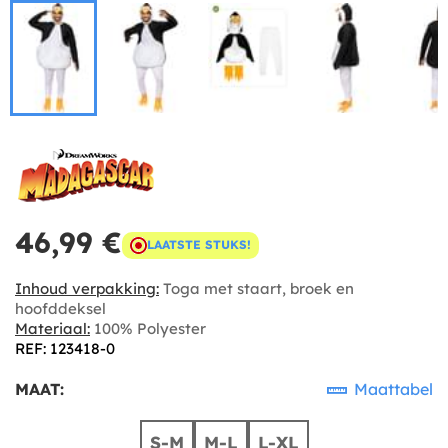
46,99 €
LAATSTE STUKS!
Inhoud verpakking:
Toga met staart, broek en
hoofddeksel
Materiaal:
100% Polyester
REF: 123418-0
MAAT:
Maattabel
S-M
M-L
L-XL