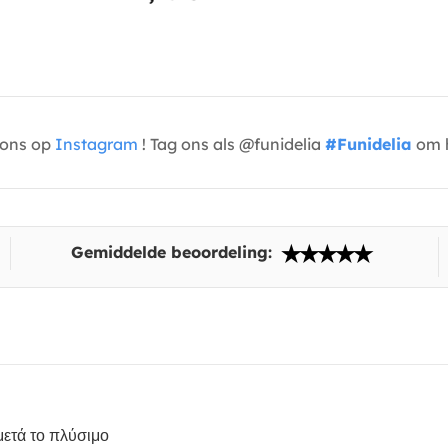
t ons op
Instagram
! Tag ons als @funidelia
#Funidelia
om h
Gemiddelde beoordeling:
μετά το πλύσιμο