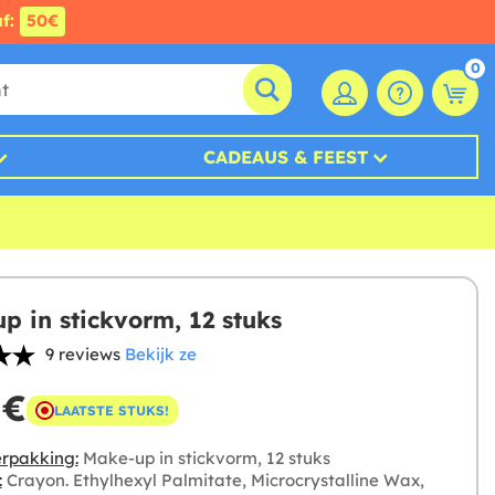
af:
50€
0
CADEAUS & FEEST
p in stickvorm, 12 stuks
9 reviews
Bekijk ze
 €
LAATSTE STUKS!
rpakking:
Make-up in stickvorm, 12 stuks
:
Crayon. Ethylhexyl Palmitate, Microcrystalline Wax,