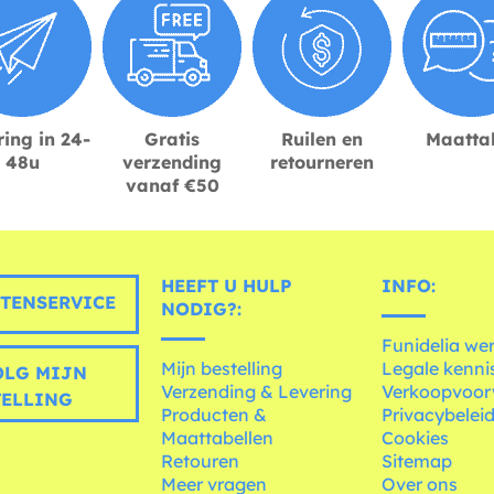
ing in 24-
Gratis
Ruilen en
Maatta
48u
verzending
retourneren
vanaf €50
HEEFT U HULP
INFO:
TENSERVICE
NODIG?:
Funidelia we
Mijn bestelling
Legale kenni
LG MIJN
Verzending & Levering
Verkoopvoo
TELLING
Producten &
Privacybelei
Maattabellen
Cookies
Retouren
Sitemap
Meer vragen
Over ons