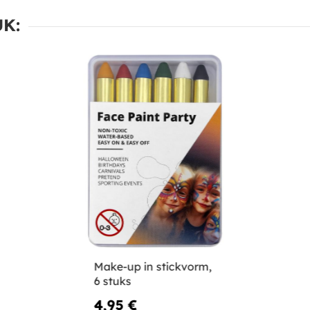
K:
Make-up in stickvorm,
6 stuks
4,95 €