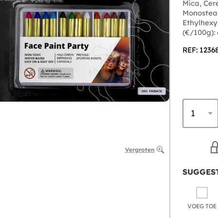
Mica, Cere
Monostear
Ethylhexyl
(€/100g):
REF: 1236
Vergroten
SUGGEST
VOEG TOE