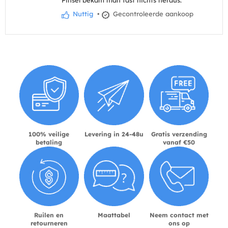
Pinsel bekam man fast nichts heraus.
Nuttig
•
Gecontroleerde aankoop
100% veilige
Levering in 24-48u
Gratis verzending
betaling
vanaf €50
Ruilen en
Maattabel
Neem contact met
retourneren
ons op