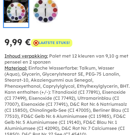
9,99 €
LAATSTE STUKS!
Inhoud verpakking:
Palet met 12 kleuren van 9,10 g met
penseel en 2 sponzen
Materiaal:
Einfache Wasserfarbe: Talkum, Wasser
(Aqua), Glycerin, Glycerylstearat SE, PEG-75 Lanolin,
Stearat-10, Akaziengummi aus Senegal,
Phenoxyethanol, Caprylylglycol, Ethylhexylglycerin, BHT.
Kann enthalten (+/-): Titandioxid (CI 77891), Eisenoxide
(CI 77499), Eisenoxide (CI 77492), Ultramarinblau (CI
77007), Eisenoxide (CI 77491), D&C Rot Nr. 6 Natriumsalz
(CI 15850), Chinolingelb-See (CI 47005), Berliner Blau (CI
77510), FD&C Gelb Nr. 6 Aluminiumsee (CI 15985), FD&C
Gelb Nr. 5 Aluminiumsee (CI 19140), FD&C Blau Nr. 1
Aluminiumsee (CI 42090), D&C Rot Nr. 7 Calciumsee (CI
15850), D&C Rot Nr. 27 See (CI 45410).