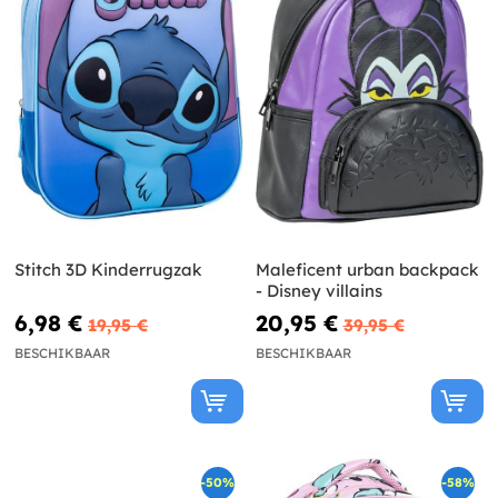
Stitch 3D Kinderrugzak
Maleficent urban backpack
- Disney villains
6,98 €
20,95 €
19,95 €
39,95 €
BESCHIKBAAR
BESCHIKBAAR
-50%
-58%