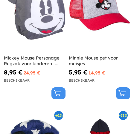
Mickey Mouse Personage
Minnie Mouse pet voor
Rugzak voor kinderen -
meisjes
Disney
8,95 €
5,95 €
24,95 €
14,95 €
BESCHIKBAAR
BESCHIKBAAR
-62%
-63%