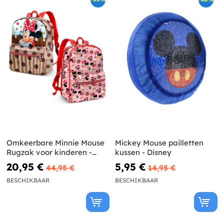
Omkeerbare Minnie Mouse
Mickey Mouse pailletten
Rugzak voor kinderen -
kussen - Disney
Disney
20,95 €
5,95 €
44,95 €
14,95 €
BESCHIKBAAR
BESCHIKBAAR