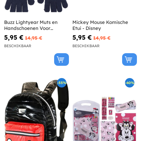
Buzz Lightyear Muts en
Mickey Mouse Komische
Handschoenen Voor
Etui - Disney
Jongens
5,95 €
5,95 €
14,95 €
14,95 €
BESCHIKBAAR
BESCHIKBAAR
-55%
-60%