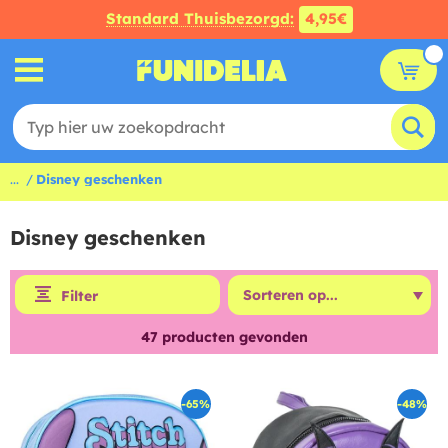
Standard Thuisbezorgd:
4,95€
...
Disney geschenken
Disney geschenken
Filter
47
producten gevonden
-65%
-48%