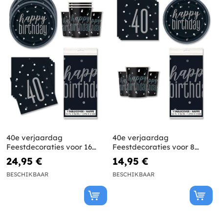
40e verjaardag
40e verjaardag
Feestdecoraties voor 16
Feestdecoraties voor 8
personen - Black & Silver
personen - Black & Silver
24,95 €
14,95 €
Glitz
Glitz
BESCHIKBAAR
BESCHIKBAAR