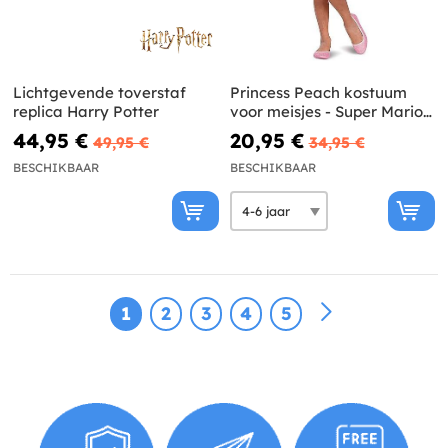
Lichtgevende toverstaf
Princess Peach kostuum
replica Harry Potter
voor meisjes - Super Mario
Bros
44,95 €
20,95 €
49,95 €
34,95 €
BESCHIKBAAR
BESCHIKBAAR
1
2
3
4
5