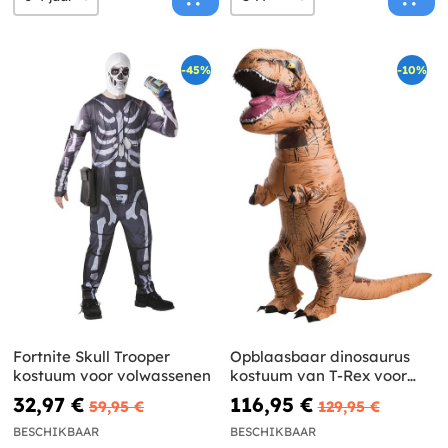
-45%
-10%
Fortnite Skull Trooper
Opblaasbaar dinosaurus
kostuum voor volwassenen
kostuum van T-Rex voor
volwassenen - Jurassic
32,97 €
116,95 €
59,95 €
129,95 €
World
BESCHIKBAAR
BESCHIKBAAR