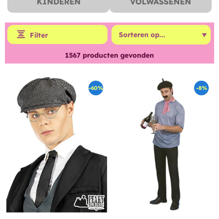
KINDEREN
VOLWASSENEN
Filter
1567
producten gevonden
-60%
-8%