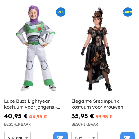
-9%
-40%
Luxe Buzz Lightyear
Elegante Steampunk
kostuum voor jongens -
kostuum voor vrouwen
Lightyear
40,95 €
35,95 €
44,95 €
59,95 €
BESCHIKBAAR
BESCHIKBAAR