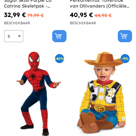
Sugar Skull Purple La
Perkamentus' Toverstok
Catrina Skeletpak -
van Ollivanders (Officiële
Suitmeister
Replica) - Harry Potter
32,99 €
40,95 €
79,99 €
44,95 €
BESCHIKBAAR
BESCHIKBAAR
-40%
-9%