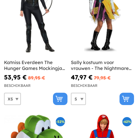
Katniss Everdeen The
Sally kostuum voor
Hunger Games Mockingjay
vrouwen - The Nightmare
Kostuum voor vrouw
Before Christmas
53,95 €
47,97 €
89,95 €
79,95 €
BESCHIKBAAR
BESCHIKBAAR
-52%
-62%