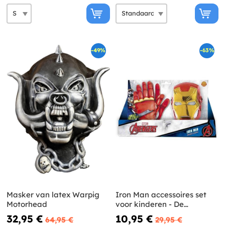
-49%
-63%
Masker van latex Warpig
Iron Man accessoires set
Motorhead
voor kinderen - De
Avengers
32,95 €
10,95 €
64,95 €
29,95 €