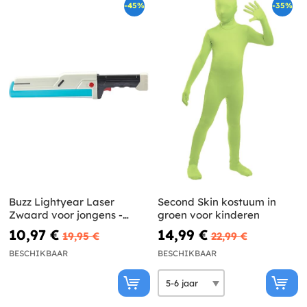
-45%
-35%
Buzz Lightyear Laser
Second Skin kostuum in
Zwaard voor jongens -
groen voor kinderen
Lightyear
10,97 €
14,99 €
19,95 €
22,99 €
BESCHIKBAAR
BESCHIKBAAR