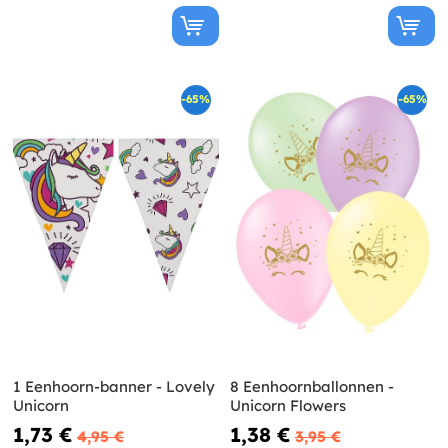
-65%
-65%
1 Eenhoorn-banner - Lovely
8 Eenhoornballonnen -
Unicorn
Unicorn Flowers
1,73 €
1,38 €
4,95 €
3,95 €