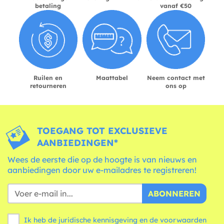
betaling
vanaf €50
Ruilen en
Maattabel
Neem contact met
retourneren
ons op
TOEGANG TOT EXCLUSIEVE
AANBIEDINGEN*
Wees de eerste die op de hoogte is van nieuws en
aanbiedingen door uw e-mailadres te registreren!
ABONNEREN
Ik heb de juridische kennisgeving en de
voorwaarden