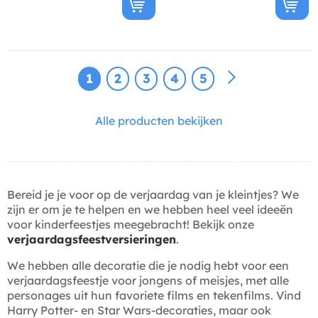
1
2
3
4
5
Alle producten bekijken
Bereid je je voor op de verjaardag van je kleintjes? We
zijn er om je te helpen en we hebben heel veel ideeën
voor kinderfeestjes meegebracht! Bekijk onze
verjaardagsfeestversieringen
.
We hebben alle decoratie die je nodig hebt voor een
verjaardagsfeestje voor jongens of meisjes, met alle
personages uit hun favoriete films en tekenfilms. Vind
Harry Potter- en Star Wars-decoraties, maar ook