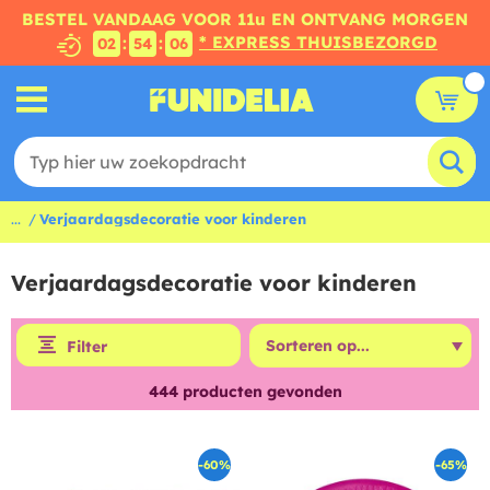
BESTEL VANDAAG VOOR 11u EN ONTVANG MORGEN
* EXPRESS THUISBEZORGD
:
:
02
54
05
...
Verjaardagsdecoratie voor kinderen
Verjaardagsdecoratie voor kinderen
Filter
444
producten gevonden
-60%
-65%