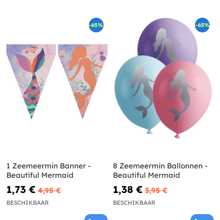
-65%
-65%
1 Zeemeermin Banner -
8 Zeemeermin Ballonnen -
Beautiful Mermaid
Beautiful Mermaid
1,73 €
1,38 €
4,95 €
3,95 €
BESCHIKBAAR
BESCHIKBAAR