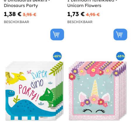
Dinosaurs Party
Unicorn Flowers
1,38 €
1,73 €
3,95 €
4,95 €
BESCHIKBAAR
BESCHIKBAAR
-65%
-65%