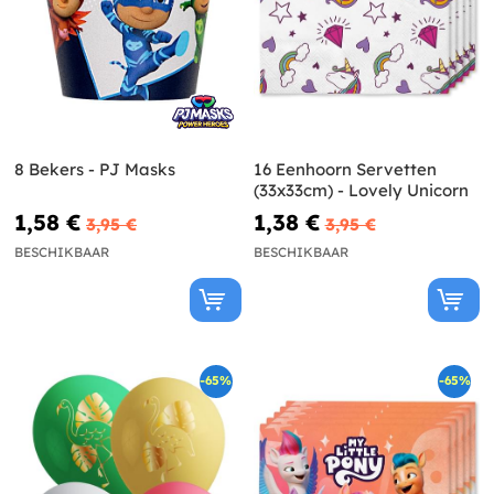
8 Bekers - PJ Masks
16 Eenhoorn Servetten
(33x33cm) - Lovely Unicorn
1,58 €
1,38 €
3,95 €
3,95 €
BESCHIKBAAR
BESCHIKBAAR
-65%
-65%