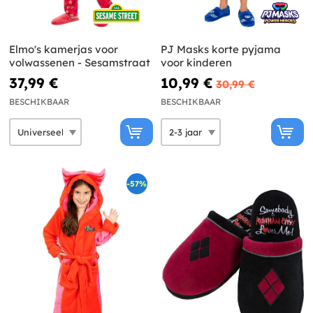
Elmo's kamerjas voor
PJ Masks korte pyjama
volwassenen - Sesamstraat
voor kinderen
37,99 €
10,99 €
30,99 €
BESCHIKBAAR
BESCHIKBAAR
-57%