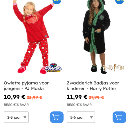
Owlette pyjama voor
Zwadderich Badjas voor
jongens - PJ Masks
kinderen - Harry Potter
10,99 €
11,99 €
23,99 €
27,99 €
BESCHIKBAAR
BESCHIKBAAR