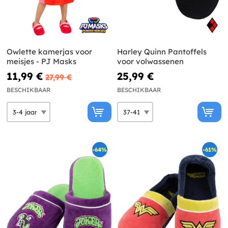
Owlette kamerjas voor
Harley Quinn Pantoffels
meisjes - PJ Masks
voor volwassenen
11,99 €
25,99 €
27,99 €
BESCHIKBAAR
BESCHIKBAAR
-64%
-61%