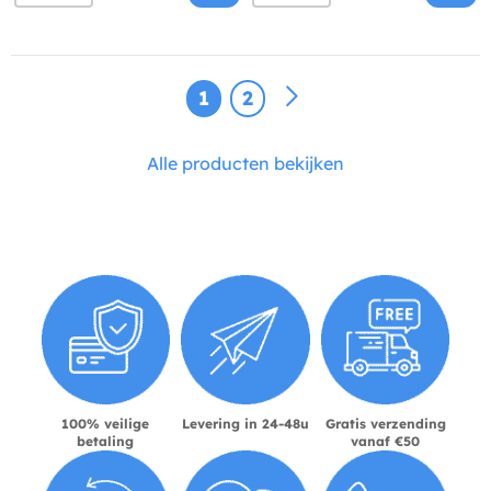
1
2
Alle producten bekijken
100% veilige
Levering in 24-48u
Gratis verzending
betaling
vanaf €50