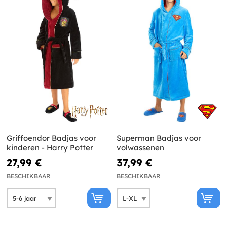
Griffoendor Badjas voor
Superman Badjas voor
kinderen - Harry Potter
volwassenen
27,99 €
37,99 €
BESCHIKBAAR
BESCHIKBAAR