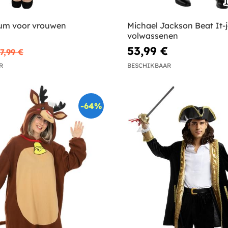
um voor vrouwen
Michael Jackson Beat It-
volwassenen
53,99 €
7,99 €
R
BESCHIKBAAR
-64%