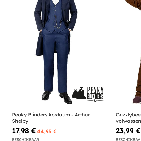
Peaky Blinders kostuum - Arthur
Grizzlybe
Shelby
volwasse
17,98 €
23,99 €
44,95 €
BESCHIKBAAR
BESCHIKBAA