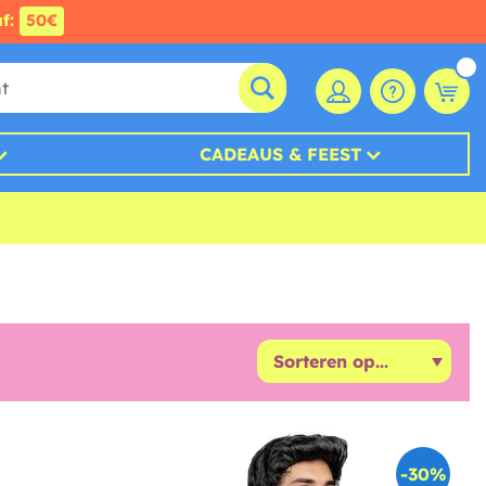
af:
50€
CADEAUS & FEEST
-30%