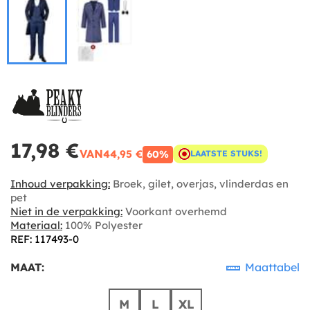
17,98 €
VAN
44,95 €
60%
LAATSTE STUKS!
Inhoud verpakking:
Broek, gilet, overjas, vlinderdas en
pet
Niet in de verpakking:
Voorkant overhemd
Materiaal:
100% Polyester
REF: 117493-0
MAAT:
Maattabel
M
L
XL