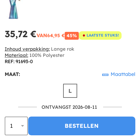
35,72 €
VAN
64,95 €
45%
LAATSTE STUKS!
Inhoud verpakking:
Lange rok
Materiaal:
100% Polyester
REF: 91693-0
MAAT:
Maattabel
L
ONTVANGST 2026-08-11
BESTELLEN