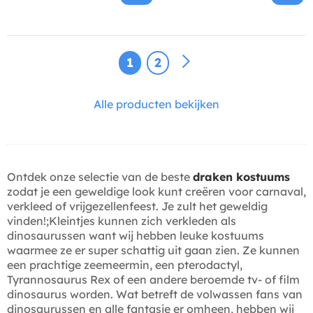
1
2
Alle producten bekijken
Ontdek onze selectie van de beste
draken kostuums
zodat je een geweldige look kunt creëren voor carnaval,
verkleed of vrijgezellenfeest. Je zult het geweldig
vinden!;Kleintjes kunnen zich verkleden als
dinosaurussen want wij hebben leuke kostuums
waarmee ze er super schattig uit gaan zien. Ze kunnen
een prachtige zeemeermin, een pterodactyl,
Tyrannosaurus Rex of een andere beroemde tv- of film
dinosaurus worden. Wat betreft de volwassen fans van
dinosaurussen en alle fantasie er omheen, hebben wij