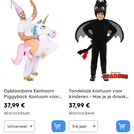
Opblaasbare Eenhoorn
Tandeloze kostuum voor
Piggyback Kostuum voor
kinderen - Hoe je je draak
Volwassenen
traint
37,99 €
37,99 €
BESCHIKBAAR
BESCHIKBAAR