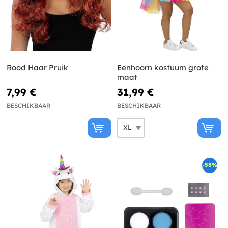
Rood Haar Pruik
Eenhoorn kostuum grote
maat
7,99 €
31,99 €
BESCHIKBAAR
BESCHIKBAAR
-58%