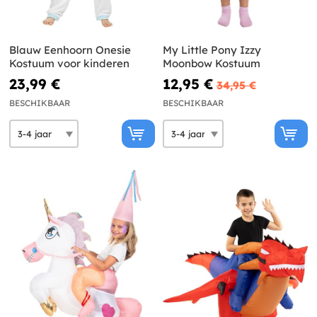
Blauw Eenhoorn Onesie
My Little Pony Izzy
Kostuum voor kinderen
Moonbow Kostuum
23,99 €
12,95 €
34,95 €
BESCHIKBAAR
BESCHIKBAAR