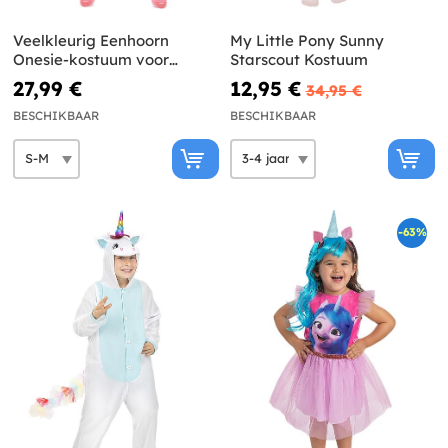
Veelkleurig Eenhoorn
My Little Pony Sunny
Onesie-kostuum voor
Starscout Kostuum
volwassenen
27,99 €
12,95 €
34,95 €
BESCHIKBAAR
BESCHIKBAAR
-63%