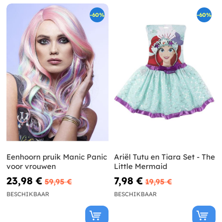
-60%
-60%
Eenhoorn pruik Manic Panic
Ariël Tutu en Tiara Set - The
voor vrouwen
Little Mermaid
23,98 €
7,98 €
59,95 €
19,95 €
BESCHIKBAAR
BESCHIKBAAR