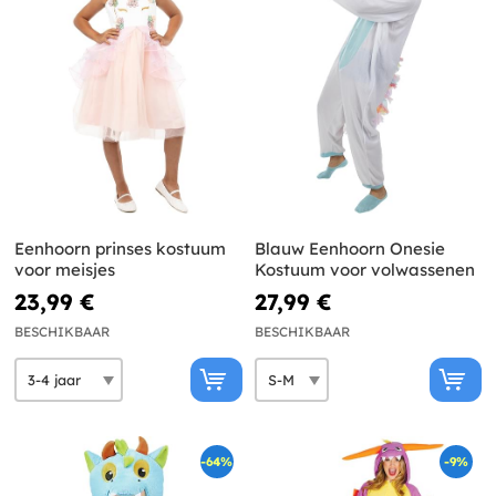
Eenhoorn prinses kostuum
Blauw Eenhoorn Onesie
voor meisjes
Kostuum voor volwassenen
23,99 €
27,99 €
BESCHIKBAAR
BESCHIKBAAR
-64%
-9%