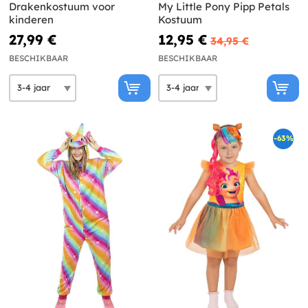
Drakenkostuum voor
My Little Pony Pipp Petals
kinderen
Kostuum
27,99 €
12,95 €
34,95 €
BESCHIKBAAR
BESCHIKBAAR
-63%