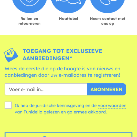
Ruilen en
Maattabel
Neem contact met
retourneren
ons op
TOEGANG TOT EXCLUSIEVE
AANBIEDINGEN*
Wees de eerste die op de hoogte is van nieuws en
aanbiedingen door uw e-mailadres te registreren!
ABONNEREN
Ik heb de juridische kennisgeving en de
voorwaarden
van Funidelia gelezen en ga ermee akkoord.