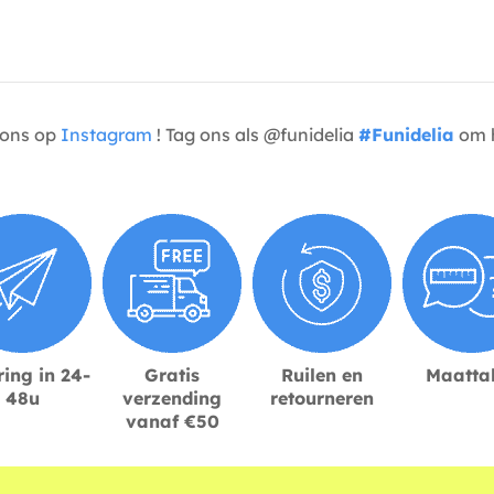
t ons op
Instagram
! Tag ons als @funidelia
#Funidelia
om h
ing in 24-
Gratis
Ruilen en
Maatta
48u
verzending
retourneren
vanaf €50