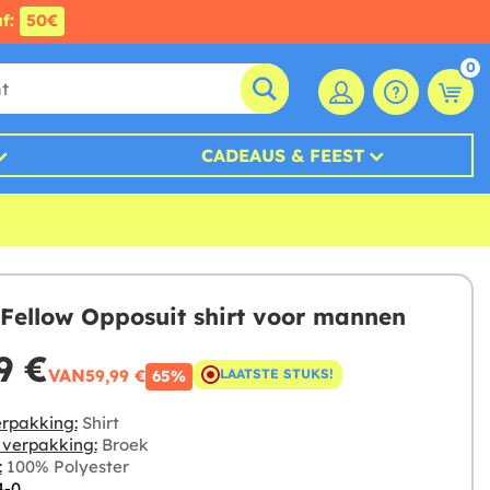
af:
50€
0
CADEAUS & FEEST
 Fellow Opposuit shirt voor mannen
9 €
VAN
59,99 €
LAATSTE STUKS!
65%
rpakking:
Shirt
e verpakking:
Broek
:
100% Polyester
4-0