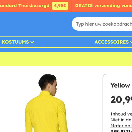
tandard Thuisbezorgd:
4,95€
GRATIS
verzending van
KOSTUUMS
ACCESSOIRES
Yellow
20,9
Inhoud ve
Niet in d
Materiaal
REF: 9871