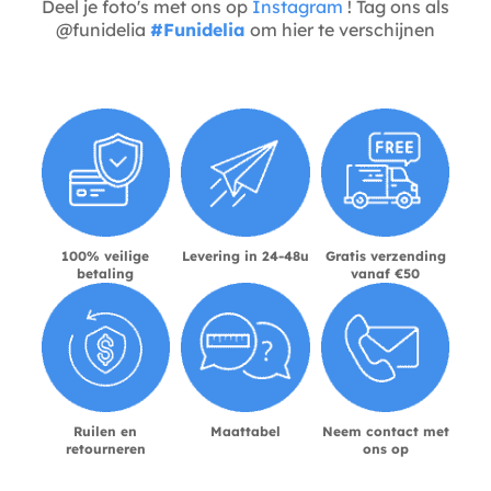
Deel je foto's met ons op
Instagram
! Tag ons als
@funidelia
#Funidelia
om hier te verschijnen
100% veilige
Levering in 24-48u
Gratis verzending
betaling
vanaf €50
Ruilen en
Maattabel
Neem contact met
retourneren
ons op