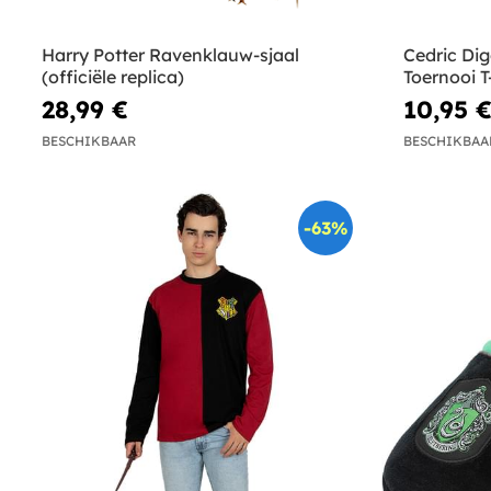
Harry Potter Ravenklauw-sjaal
Cedric Di
(officiële replica)
Toernooi T
Potter
28,99 €
10,95 
BESCHIKBAAR
BESCHIKBAA
-63%