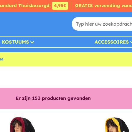
tandard Thuisbezorgd:
4,95€
GRATIS
verzending van
KOSTUUMS
ACCESSOIRES
se
Er zijn
153
producten gevonden