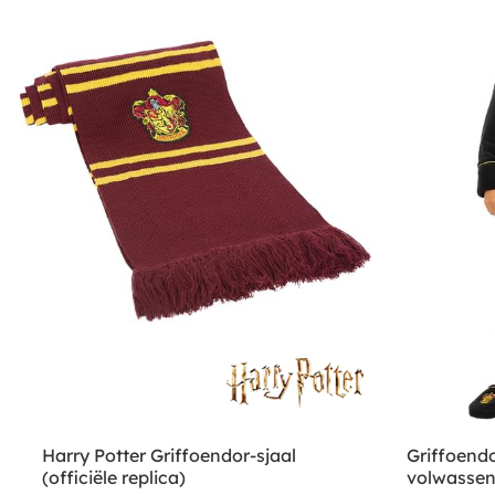
Harry Potter Griffoendor-sjaal
Griffoend
(officiële replica)
volwassene