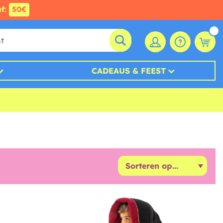
af:
50€
CADEAUS & FEEST