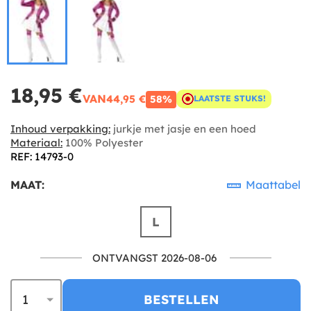
18,95 €
VAN
44,95 €
58%
LAATSTE STUKS!
Inhoud verpakking:
jurkje met jasje en een hoed
Materiaal:
100% Polyester
REF: 14793-0
MAAT:
Maattabel
L
ONTVANGST 2026-08-06
BESTELLEN