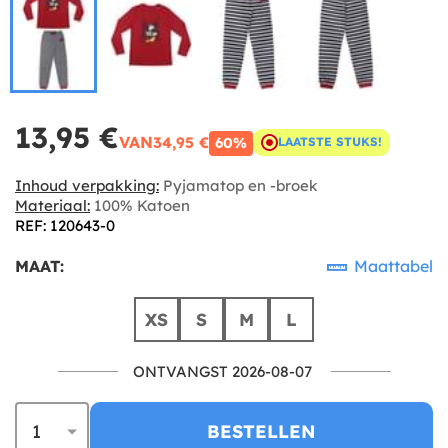
13,95 €
VAN
34,95 €
60%
LAATSTE STUKS!
Inhoud verpakking:
Pyjamatop en -broek
Materiaal:
100% Katoen
REF: 120643-0
MAAT:
Maattabel
XS
S
M
L
ONTVANGST 2026-08-07
BESTELLEN