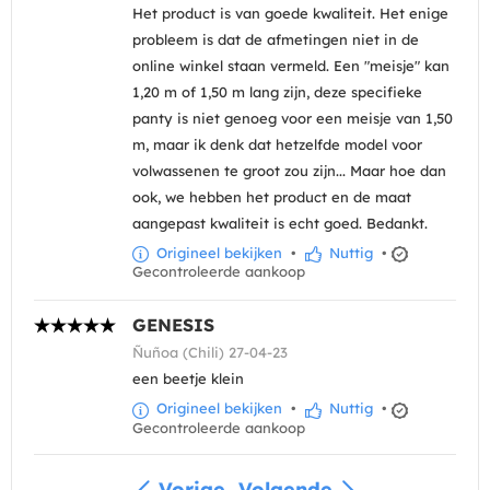
Het product is van goede kwaliteit. Het enige
probleem is dat de afmetingen niet in de
online winkel staan vermeld. Een "meisje" kan
1,20 m of 1,50 m lang zijn, deze specifieke
panty is niet genoeg voor een meisje van 1,50
m, maar ik denk dat hetzelfde model voor
volwassenen te groot zou zijn... Maar hoe dan
ook, we hebben het product en de maat
aangepast kwaliteit is echt goed. Bedankt.
Origineel bekijken
•
Nuttig
•
Gecontroleerde aankoop
GENESIS
Ñuñoa (Chili) 27-04-23
een beetje klein
Origineel bekijken
•
Nuttig
•
Gecontroleerde aankoop
Vorige
Volgende