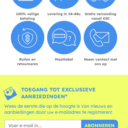
100% veilige
Levering in 24-48u
Gratis verzending
betaling
vanaf €50
Ruilen en
Maattabel
Neem contact met
retourneren
ons op
TOEGANG TOT EXCLUSIEVE
AANBIEDINGEN*
Wees de eerste die op de hoogte is van nieuws en
aanbiedingen door uw e-mailadres te registreren!
ABONNEREN