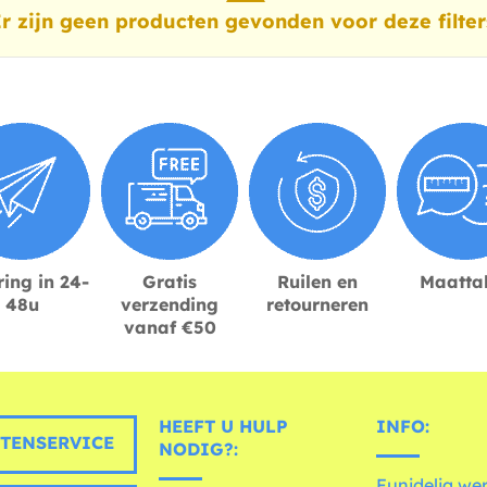
r zijn geen producten gevonden voor deze filter
ing in 24-
Gratis
Ruilen en
Maatta
48u
verzending
retourneren
vanaf €50
HEEFT U HULP
INFO:
TENSERVICE
NODIG?:
Funidelia we