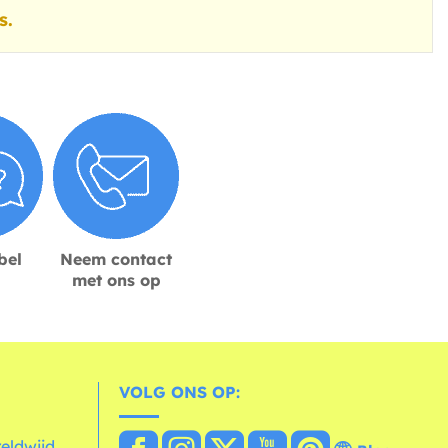
s.
bel
Neem contact
met ons op
VOLG ONS OP:
reldwijd