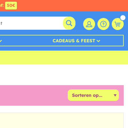
af:
50€
CADEAUS & FEEST