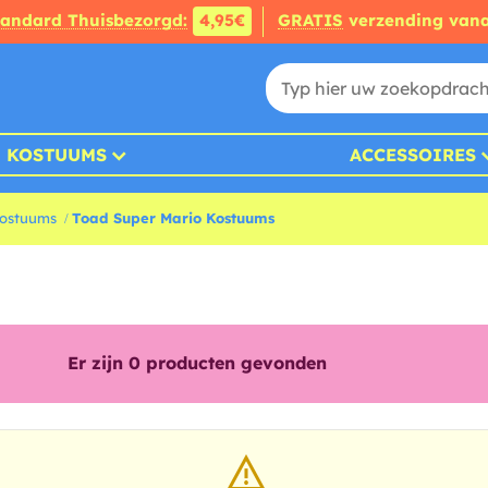
tandard Thuisbezorgd:
4,95€
GRATIS
verzending van
KOSTUUMS
ACCESSOIRES
Kostuums
Toad Super Mario Kostuums
Er zijn
0
producten gevonden