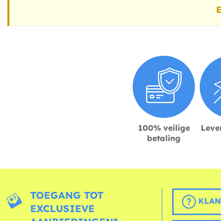
E
100% veilige
Lever
betaling
TOEGANG TOT
KLAN
EXCLUSIEVE