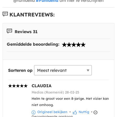
@funidelia
#Funidelia
om hier te verschijnen
KLANTREVIEWS:
Reviews 31
Gemiddelde beoordeling:
Sorteren op
CLAUDIA
Medias (Roemenië) 28-02-25
Helm te groot voor een 8-jarige. Het vizier kan
niet omhoog.
Origineel bekijken
•
Nuttig
•
Gecontroleerde aankoop