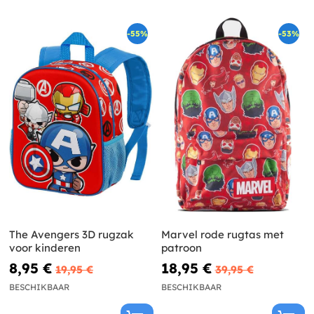
-55%
-53%
The Avengers 3D rugzak
Marvel rode rugtas met
voor kinderen
patroon
8,95 €
18,95 €
19,95 €
39,95 €
BESCHIKBAAR
BESCHIKBAAR