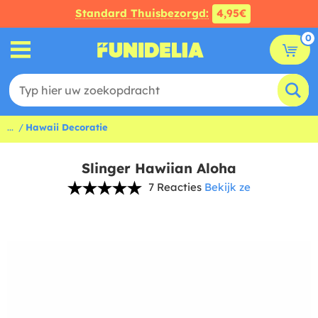
Standard Thuisbezorgd:
4,95€
0
...
Hawaii Decoratie
Slinger Hawiian Aloha
7 Reacties
Bekijk ze