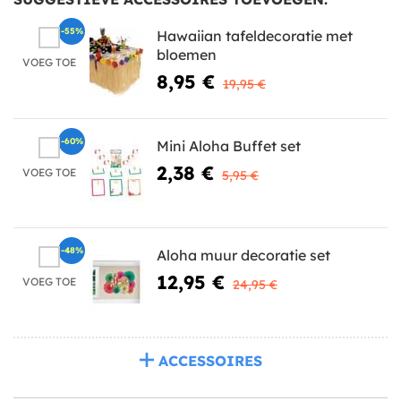
-55%
Hawaiian tafeldecoratie met
bloemen
VOEG TOE
8,95 €
19,95 €
-60%
Mini Aloha Buffet set
2,38 €
VOEG TOE
5,95 €
-48%
Aloha muur decoratie set
12,95 €
VOEG TOE
24,95 €
ACCESSOIRES