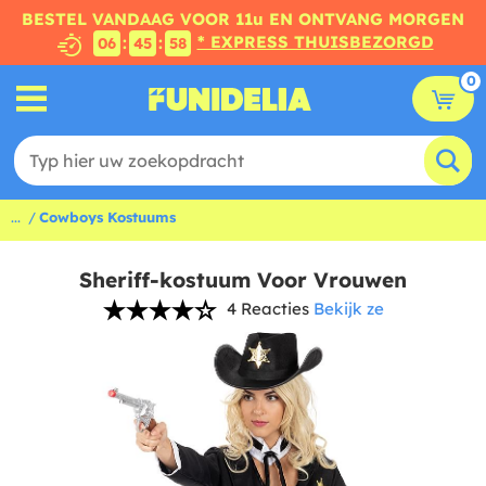
BESTEL VANDAAG VOOR 11u EN ONTVANG MORGEN
* EXPRESS THUISBEZORGD
:
:
06
45
57
0
...
Cowboys Kostuums
Sheriff-kostuum Voor Vrouwen
4 Reacties
Bekijk ze