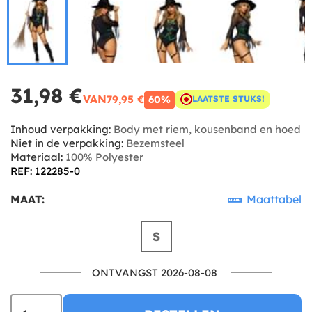
31,98 €
VAN
79,95 €
60%
LAATSTE STUKS!
Inhoud verpakking:
Body met riem, kousenband en hoed
Niet in de verpakking:
Bezemsteel
Materiaal:
100% Polyester
REF: 122285-0
MAAT:
Maattabel
S
ONTVANGST 2026-08-08