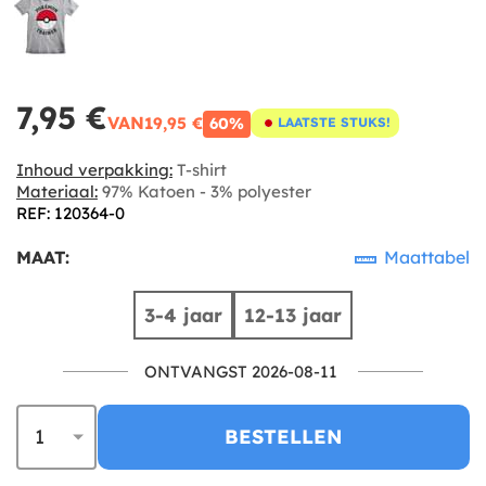
7,95 €
VAN
19,95 €
60%
LAATSTE STUKS!
Inhoud verpakking:
T-shirt
Materiaal:
97% Katoen - 3% polyester
REF: 120364-0
MAAT:
Maattabel
3-4 jaar
12-13 jaar
ONTVANGST 2026-08-11
BESTELLEN