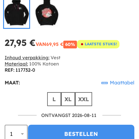
27,95 €
VAN
69,95 €
60%
LAATSTE STUKS!
Inhoud verpakking:
Vest
Materiaal:
100% Katoen
REF: 117732-0
MAAT:
Maattabel
L
XL
XXL
ONTVANGST 2026-08-11
BESTELLEN