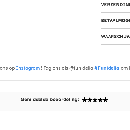
VERZENDIN
BETAALMOG
WAARSCHUW
t ons op
Instagram
! Tag ons als @funidelia
#Funidelia
om h
Gemiddelde beoordeling: