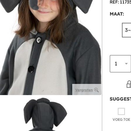
REF: 1173
MAAT:
3-
Vergroten
SUGGEST
VOEG TOE