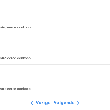
troleerde aankoop
troleerde aankoop
troleerde aankoop
Vorige
Volgende