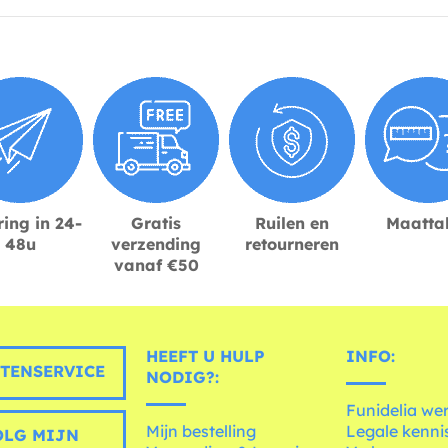
ing in 24-
Gratis
Ruilen en
Maatta
48u
verzending
retourneren
vanaf €50
HEEFT U HULP
INFO:
TENSERVICE
NODIG?:
Funidelia we
Mijn bestelling
Legale kenni
LG MIJN