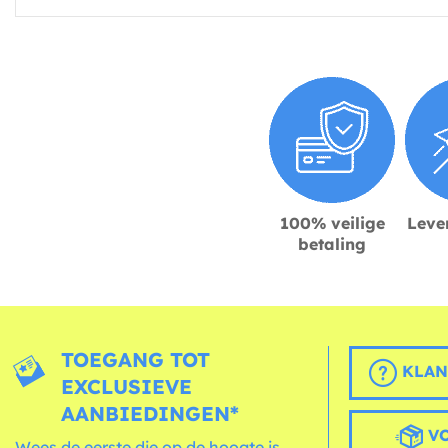
100% veilige
Lever
betaling
TOEGANG TOT
KLAN
EXCLUSIEVE
AANBIEDINGEN*
VO
Wees de eerste die op de hoogte is