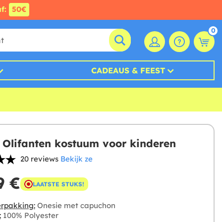
af:
50€
0
CADEAUS & FEEST
 Olifanten kostuum voor kinderen
20 reviews
Bekijk ze
9 €
LAATSTE STUKS!
rpakking:
Onesie met capuchon
:
100% Polyester