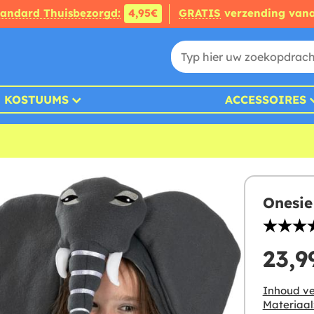
tandard Thuisbezorgd:
4,95€
GRATIS
verzending van
KOSTUUMS
ACCESSOIRES
Onesie
23,9
Inhoud ve
Materiaal