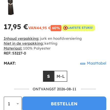
17,95 €
VAN
44,95 €
60%
LAATSTE STUKS!
Inhoud verpakking:
jurk en hoofdversiering
Niet in de verpakking:
ketting
Materiaal:
100% Polyester
REF: 53227-0
MAAT:
Maattabel
S
M-L
ONTVANGST 2026-08-11
BESTELLEN