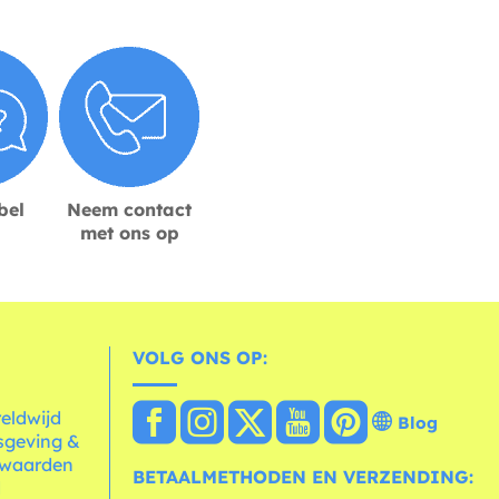
bel
Neem contact
met ons op
VOLG ONS OP:
reldwijd
Blog
sgeving &
rwaarden
BETAALMETHODEN EN VERZENDING:
d