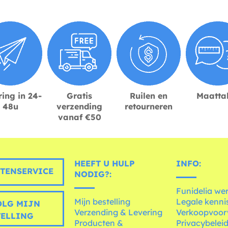
ing in 24-
Gratis
Ruilen en
Maatta
48u
verzending
retourneren
vanaf €50
HEEFT U HULP
INFO:
TENSERVICE
NODIG?:
Funidelia we
Mijn bestelling
Legale kenni
LG MIJN
Verzending & Levering
Verkoopvoo
TELLING
Producten &
Privacybelei