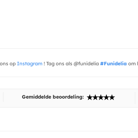
t ons op
Instagram
! Tag ons als @funidelia
#Funidelia
om h
Gemiddelde beoordeling: