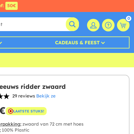
af:
50€
0
CADEAUS & FEEST
eeuws ridder zwaard
29 reviews
Bekijk ze
 €
LAATSTE STUKS!
rpakking:
zwaard van 72 cm met hoes
:
100% Plastic