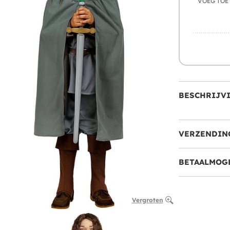
VOEG TOE
BESCHRIJV
VERZENDIN
BETAALMOG
Vergroten