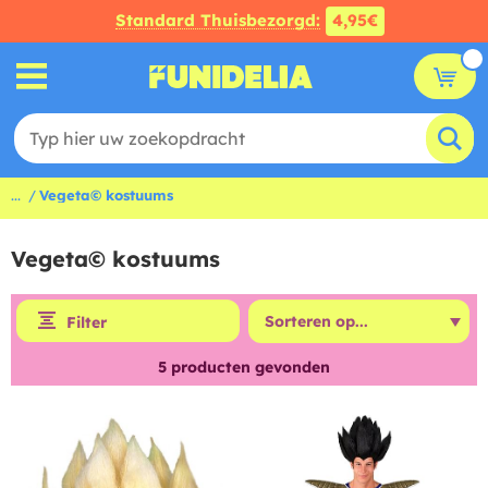
Standard Thuisbezorgd:
4,95€
...
Vegeta© kostuums
Vegeta© kostuums
Filter
5
producten gevonden