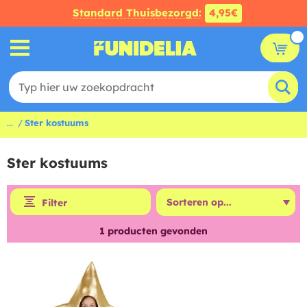
Standard Thuisbezorgd:
4,95€
...
Ster kostuums
Ster kostuums
Filter
1
producten gevonden