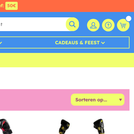
af:
50€
CADEAUS & FEEST