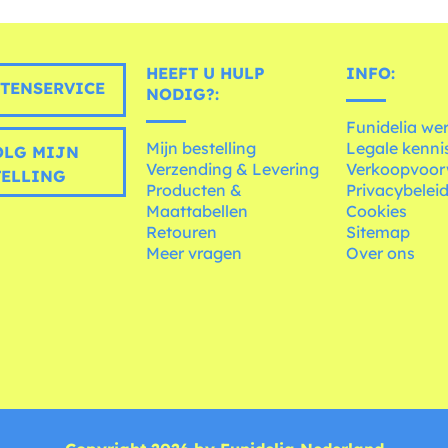
HEEFT U HULP
INFO:
TENSERVICE
NODIG?:
Funidelia we
Mijn bestelling
Legale kenni
LG MIJN
Verzending & Levering
Verkoopvoo
TELLING
Producten &
Privacybelei
Maattabellen
Cookies
Retouren
Sitemap
Meer vragen
Over ons