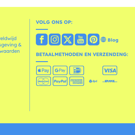
VOLG ONS OP:
reldwijd
Blog
sgeving &
rwaarden
BETAALMETHODEN EN VERZENDING:
d