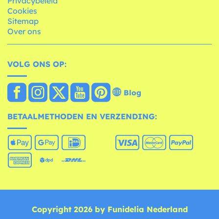
Privacybeleid
Cookies
Sitemap
Over ons
VOLG ONS OP:
Blog
BETAALMETHODEN EN VERZENDING:
Copyright 2026 by Funidelia Nederland