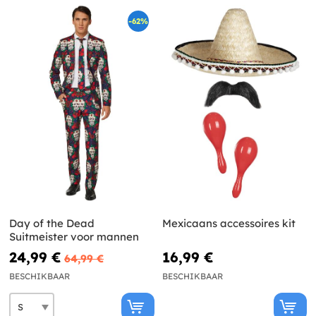
-62%
Day of the Dead
Mexicaans accessoires kit
Suitmeister voor mannen
24,99 €
16,99 €
64,99 €
BESCHIKBAAR
BESCHIKBAAR