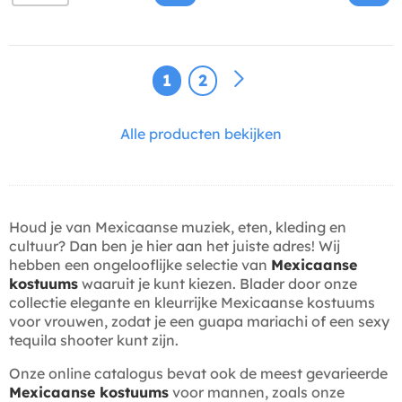
1
2
Alle producten bekijken
Houd je van Mexicaanse muziek, eten, kleding en
cultuur? Dan ben je hier aan het juiste adres! Wij
hebben een ongelooflijke selectie van
Mexicaanse
kostuums
waaruit je kunt kiezen. Blader door onze
collectie elegante en kleurrijke Mexicaanse kostuums
voor vrouwen, zodat je een guapa mariachi of een sexy
tequila shooter kunt zijn.
Onze online catalogus bevat ook de meest gevarieerde
Mexicaanse kostuums
voor mannen, zoals onze