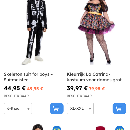
Skeleton suit for boys –
Kleurrijk La Catrina-
Suitmeister
kostuum voor dames grote
maat
44,95 €
39,97 €
49,95 €
79,95 €
BESCHIKBAAR
BESCHIKBAAR
-57%
-45%