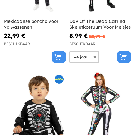
Mexicaanse poncho voor
Day Of The Dead Catrina
volwassenen
Skeletkostuum Voor Meisjes
22,99 €
8,99 €
22,99 €
BESCHIKBAAR
BESCHIKBAAR
-63%