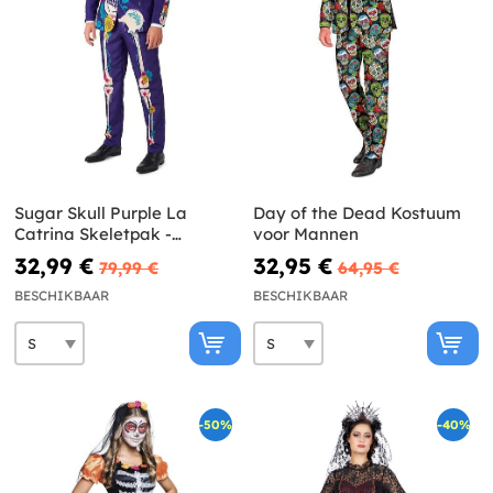
Sugar Skull Purple La
Day of the Dead Kostuum
Catrina Skeletpak -
voor Mannen
Suitmeister
32,99 €
32,95 €
79,99 €
64,95 €
BESCHIKBAAR
BESCHIKBAAR
-50%
-40%