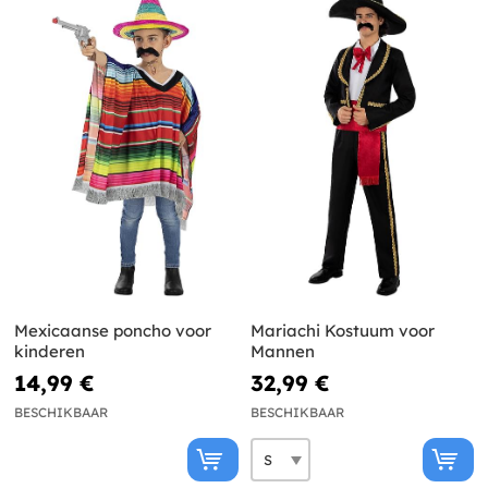
Mexicaanse poncho voor
Mariachi Kostuum voor
kinderen
Mannen
14,99 €
32,99 €
BESCHIKBAAR
BESCHIKBAAR