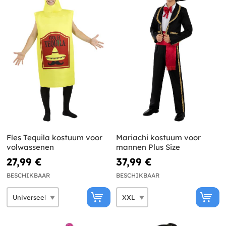
Fles Tequila kostuum voor
Mariachi kostuum voor
volwassenen
mannen Plus Size
27,99 €
37,99 €
BESCHIKBAAR
BESCHIKBAAR