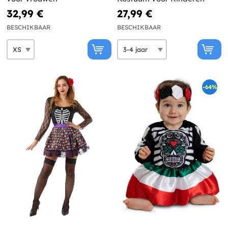
32,99 €
27,99 €
BESCHIKBAAR
BESCHIKBAAR
-64%