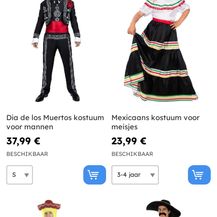
Dia de los Muertos kostuum
Mexicaans kostuum voor
voor mannen
meisjes
37,99 €
23,99 €
BESCHIKBAAR
BESCHIKBAAR