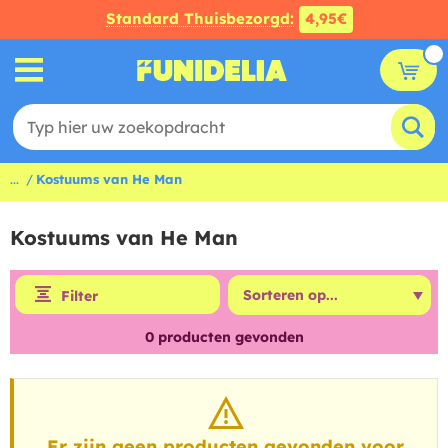
Standard Thuisbezorgd:
4,95€
...
Kostuums van He Man
Kostuums van He Man
Filter
0
producten gevonden
Er zijn geen producten gevonden voor