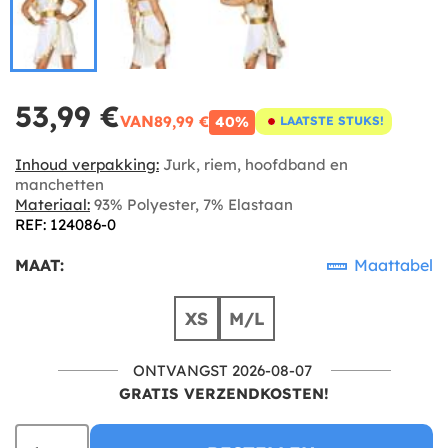
53,99 €
VAN
89,99 €
40%
LAATSTE STUKS!
Inhoud verpakking:
Jurk, riem, hoofdband en
manchetten
Materiaal:
93% Polyester, 7% Elastaan
REF: 124086-0
MAAT:
Maattabel
XS
M/L
ONTVANGST 2026-08-07
GRATIS VERZENDKOSTEN!