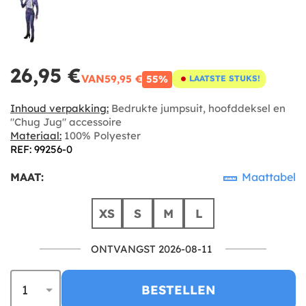
26,95 €
VAN
59,95 €
55%
LAATSTE STUKS!
Inhoud verpakking:
Bedrukte jumpsuit, hoofddeksel en
"Chug Jug" accessoire
Materiaal:
100% Polyester
REF: 99256-0
MAAT:
Maattabel
XS
S
M
L
ONTVANGST 2026-08-11
BESTELLEN