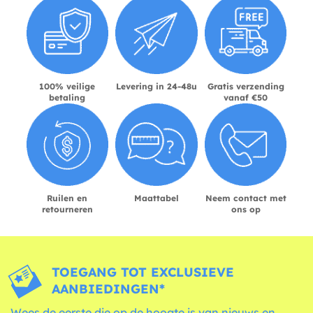
100% veilige
Levering in 24-48u
Gratis verzending
betaling
vanaf €50
Ruilen en
Maattabel
Neem contact met
retourneren
ons op
TOEGANG TOT EXCLUSIEVE
AANBIEDINGEN*
Wees de eerste die op de hoogte is van nieuws en