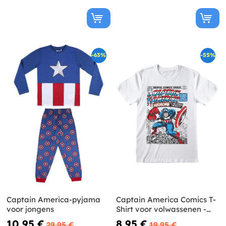
-63%
-55%
Captain America-pyjama
Captain America Comics T-
voor jongens
Shirt voor volwassenen -
Marvel
10,95 €
8,95 €
29,95 €
19,95 €