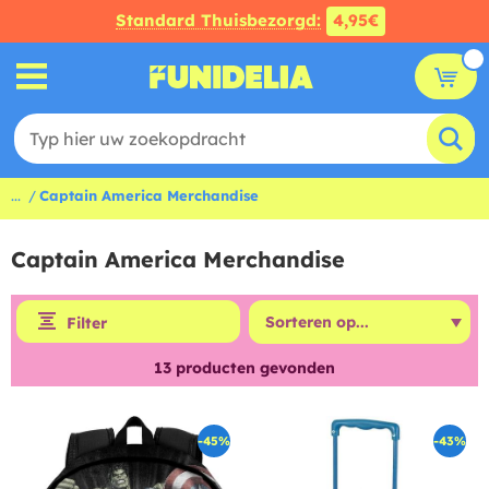
Standard Thuisbezorgd:
4,95€
...
Captain America Merchandise
Captain America Merchandise
Filter
13
producten gevonden
-45%
-43%