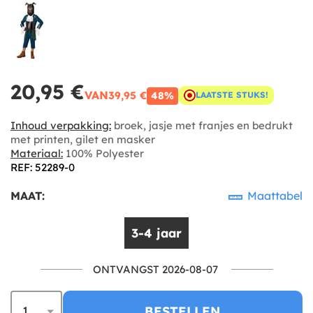
20,95 €
VAN
39,95 €
48%
LAATSTE STUKS!
Inhoud verpakking:
broek, jasje met franjes en bedrukt
met printen, gilet en masker
Materiaal:
100% Polyester
REF: 52289-0
MAAT:
Maattabel
3-4 jaar
ONTVANGST 2026-08-07
BESTELLEN