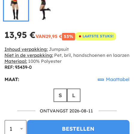
13,95 €
VAN
29,95 €
53%
LAATSTE STUKS!
Inhoud verpakking:
Jumpsuit
Niet in de verpakking:
Pet, bril, handschoenen en laarzen
Materiaal:
100% Polyester
REF: 93439-0
MAAT:
Maattabel
S
L
ONTVANGST 2026-08-11
BESTELLEN