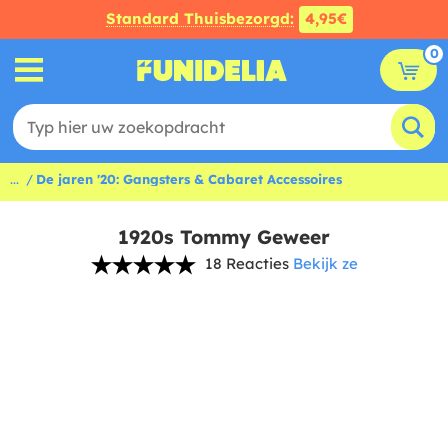
Standard Thuisbezorgd:
4,95€
0
...
De jaren '20: Gangsters & Cabaret Accessoires
1920s Tommy Geweer
18 Reacties
Bekijk ze