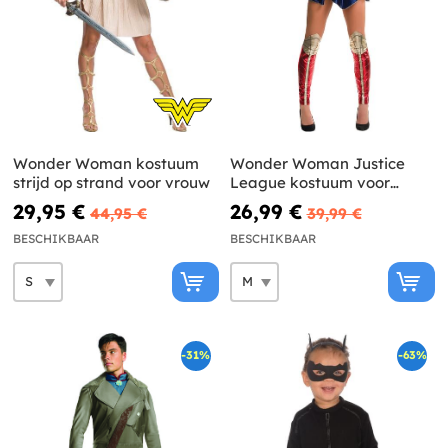
Wonder Woman kostuum
Wonder Woman Justice
strijd op strand voor vrouw
League kostuum voor
vrouw
29,95 €
26,99 €
44,95 €
39,99 €
BESCHIKBAAR
BESCHIKBAAR
-31%
-63%