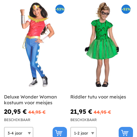
-53%
-51%
Deluxe Wonder Woman
Riddler tutu voor meisjes
kostuum voor meisjes
20,95 €
21,95 €
44,95 €
44,95 €
BESCHIKBAAR
BESCHIKBAAR