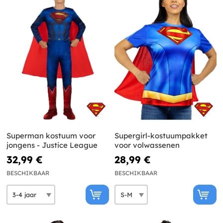
Superman kostuum voor
Supergirl-kostuumpakket
jongens - Justice League
voor volwassenen
32,99 €
28,99 €
BESCHIKBAAR
BESCHIKBAAR