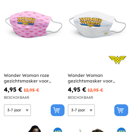
Wonder Woman roze
Wonder Woman
gezichtsmasker voor
gezichtsmasker voor
meisjes
meisjes
4,95 €
4,95 €
12,95 €
12,95 €
BESCHIKBAAR
BESCHIKBAAR
-64%
-45%