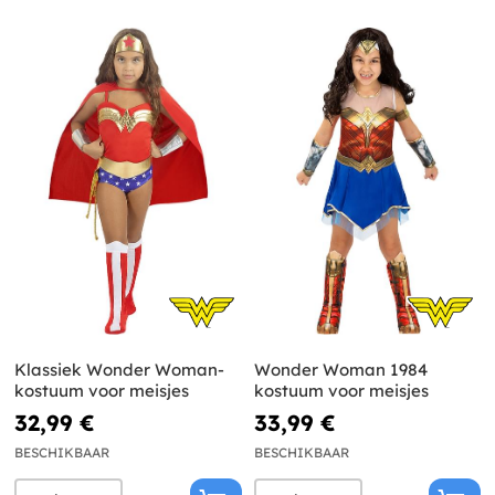
Klassiek Wonder Woman-
Wonder Woman 1984
kostuum voor meisjes
kostuum voor meisjes
32,99 €
33,99 €
BESCHIKBAAR
BESCHIKBAAR