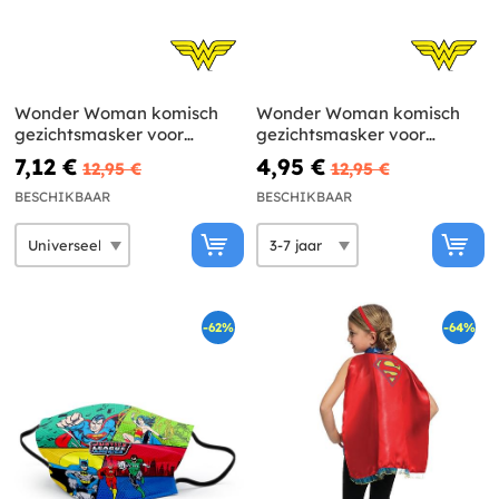
Wonder Woman komisch
Wonder Woman komisch
gezichtsmasker voor
gezichtsmasker voor
vrouwen
meisjes
7,12 €
4,95 €
12,95 €
12,95 €
BESCHIKBAAR
BESCHIKBAAR
-62%
-64%