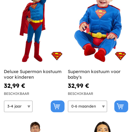
Deluxe Superman kostuum
Superman kostuum voor
voor kinderen
baby's
32,99 €
32,99 €
BESCHIKBAAR
BESCHIKBAAR