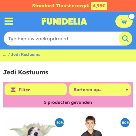
Standard Thuisbezorgd:
4,95€
...
Jedi Kostuums
Jedi Kostuums
Filter
5
producten gevonden
-60%
-50%