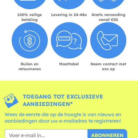
100% veilige
Levering in 24-48u
Gratis verzending
betaling
vanaf €50
Ruilen en
Maattabel
Neem contact met
retourneren
ons op
TOEGANG TOT EXCLUSIEVE
AANBIEDINGEN*
Wees de eerste die op de hoogte is van nieuws en
aanbiedingen door uw e-mailadres te registreren!
ABONNEREN