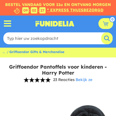
BESTEL VANDAAG VOOR 11u EN ONTVANG MORGEN
* EXPRESS THUISBEZORGD
:
:
09
02
26
0
...
Griffoendor Gifts & Merchandise
Griffoendor Pantoffels voor kinderen -
Harry Potter
23 Reacties
Bekijk ze