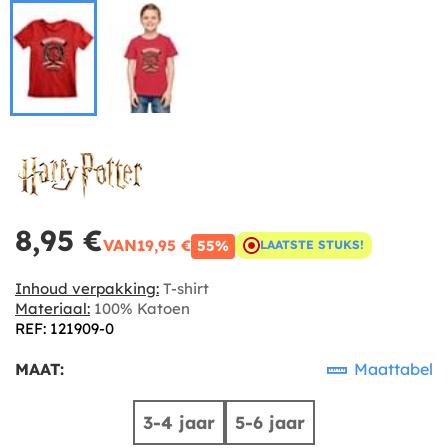
8,95 €
VAN
19,95 €
55%
LAATSTE STUKS!
Inhoud verpakking:
T-shirt
Materiaal:
100% Katoen
REF: 121909-0
MAAT:
Maattabel
3-4 jaar
5-6 jaar