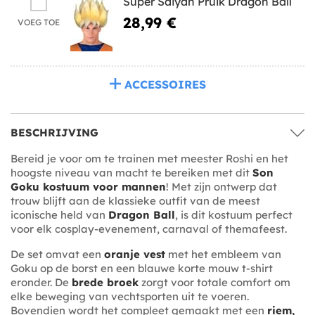
Super Saiyan Pruik Dragon Ball
28,99 €
VOEG TOE
ACCESSOIRES
BESCHRIJVING
Bereid je voor om te trainen met meester Roshi en het
hoogste niveau van macht te bereiken met dit
Son
Goku kostuum voor mannen
! Met zijn ontwerp dat
trouw blijft aan de klassieke outfit van de meest
iconische held van
Dragon Ball
, is dit kostuum perfect
voor elk cosplay-evenement, carnaval of themafeest.
De set omvat een
oranje vest
met het embleem van
Goku op de borst en een blauwe korte mouw t-shirt
eronder. De
brede broek
zorgt voor totale comfort om
elke beweging van vechtsporten uit te voeren.
Bovendien wordt het compleet gemaakt met een
riem,