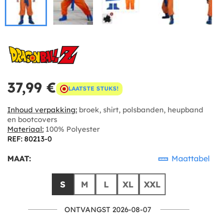
37,99 €
LAATSTE STUKS!
Inhoud verpakking:
broek, shirt, polsbanden, heupband
en bootcovers
Materiaal:
100% Polyester
REF: 80213-0
MAAT:
Maattabel
S
M
L
XL
XXL
ONTVANGST 2026-08-07