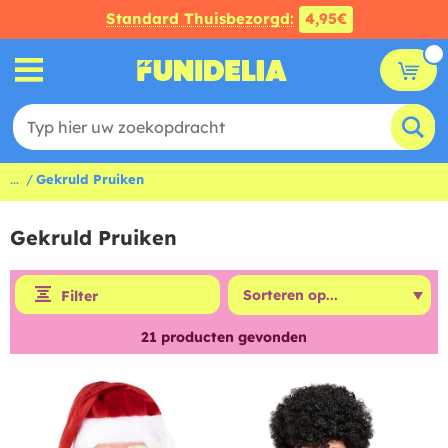
Standard Thuisbezorgd:
4,95€
...
Gekruld Pruiken
Gekruld Pruiken
Filter
21
producten gevonden