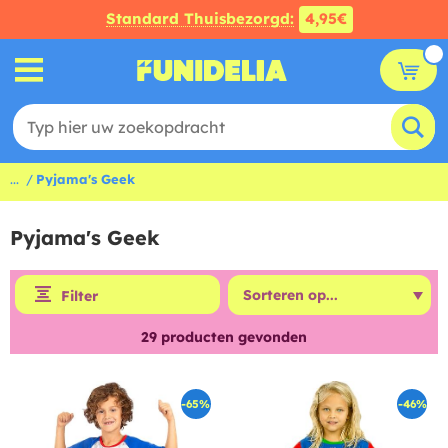
Standard Thuisbezorgd:
4,95€
...
Pyjama's Geek
Pyjama's Geek
Filter
29
producten gevonden
-65%
-46%