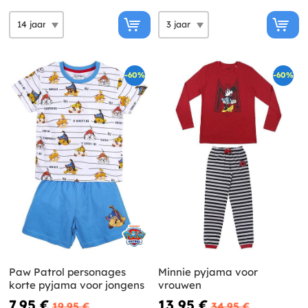
-60%
-60%
Paw Patrol personages
Minnie pyjama voor
korte pyjama voor jongens
vrouwen
7,95 €
13,95 €
19,95 €
34,95 €