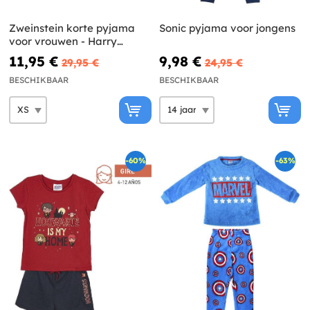
Zweinstein korte pyjama
Sonic pyjama voor jongens
voor vrouwen - Harry
Potter
11,95 €
9,98 €
29,95 €
24,95 €
BESCHIKBAAR
BESCHIKBAAR
-60%
-63%