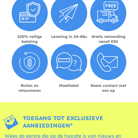
100% veilige
Levering in 24-48u
Gratis verzending
betaling
vanaf €50
Ruilen en
Maattabel
Neem contact met
retourneren
ons op
TOEGANG TOT EXCLUSIEVE
AANBIEDINGEN*
Wees de eerste die op de hoogte is van nieuws en