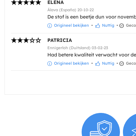
ELENA
Álava (España) 20-10-22
De stof is een beetje dun voor novem
Origineel bekijken
•
Nuttig
•
Gecon
PATRICIA
Ennigerloh (Duitsland) 03-02-23
Had betere kwaliteit verwacht voor de 
Origineel bekijken
•
Nuttig
•
Gecon