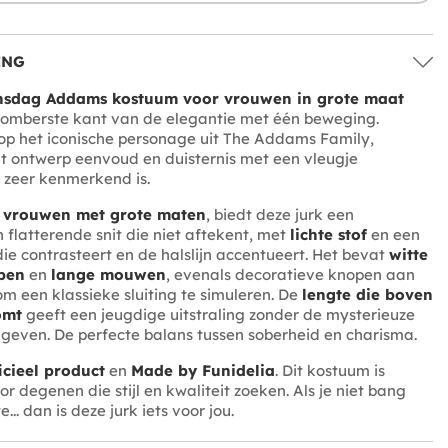
ING
sdag Addams kostuum voor vrouwen in grote maat
 somberste kant van de elegantie met één beweging.
op het iconische personage uit The Addams Family,
t ontwerp eenvoud en duisternis met een vleugje
e zeer kenmerkend is.
r
vrouwen met grote maten
, biedt deze jurk een
n flatterende snit die niet aftekent, met
lichte stof
en een
ie contrasteert en de halslijn accentueert. Het bevat
witte
pen
en
lange mouwen
, evenals decoratieve knopen aan
m een klassieke sluiting te simuleren. De
lengte die boven
omt
geeft een jeugdige uitstraling zonder de mysterieuze
geven. De perfecte balans tussen soberheid en charisma.
icieel product
en
Made by Funidelia
. Dit kostuum is
r degenen die stijl en kwaliteit zoeken. Als je niet bang
e... dan is deze jurk iets voor jou.