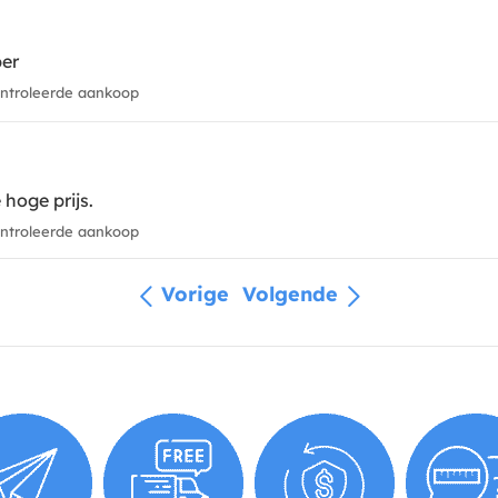
ber
troleerde aankoop
hoge prijs.
troleerde aankoop
Vorige
Volgende