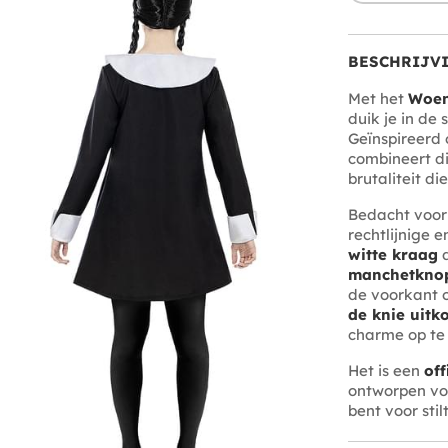
BESCHRIJV
Met het
Woen
duik je in de
Geïnspireerd 
combineert di
brutaliteit di
Bedacht voo
rechtlijnige e
witte kraag
d
manchetkno
de voorkant o
de knie uitk
charme op te 
Het is een
off
ontworpen voo
bent voor stilt