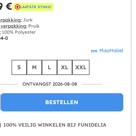
9 €
LAATSTE STUKS!
rpakking:
Jurk
e verpakking:
Pruik
:
100% Polyester
34-0
Maattabel
S
M
L
XL
XXL
ONTVANGST 2026-08-08
BESTELLEN
100% VEILIG WINKELEN BIJ FUNIDELIA