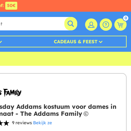
af:
50€
0
CADEAUS & FEEST
sday Addams kostuum voor dames in
maat - The Addams Family
9 reviews
Bekijk ze