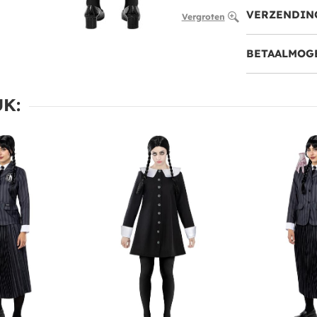
VERZENDIN
Vergroten
BETAALMOG
K: