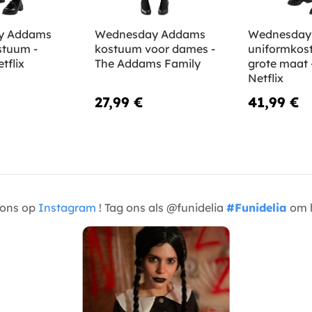
y Addams
Wednesday Addams
Wednesday
stuum -
kostuum voor dames -
uniformkos
tflix
The Addams Family
grote maat -
Netflix
27,99 €
41,99 €
t ons op
Instagram
! Tag ons als @funidelia
#Funidelia
om h