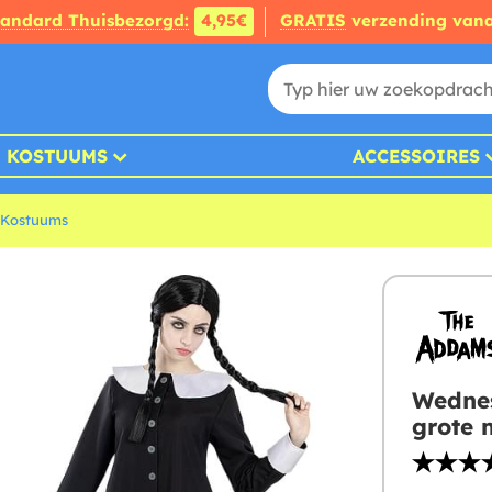
tandard Thuisbezorgd:
4,95€
GRATIS
verzending van
KOSTUUMS
ACCESSOIRES
Kostuums
Wedne
grote 